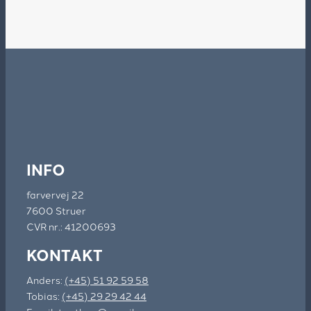
INFO
farvervej 22
7600 Struer
CVR nr.: 41200693
KONTAKT
Anders:
(+45) 51 92 59 58
Tobias:
(+45) 29 29 42 44