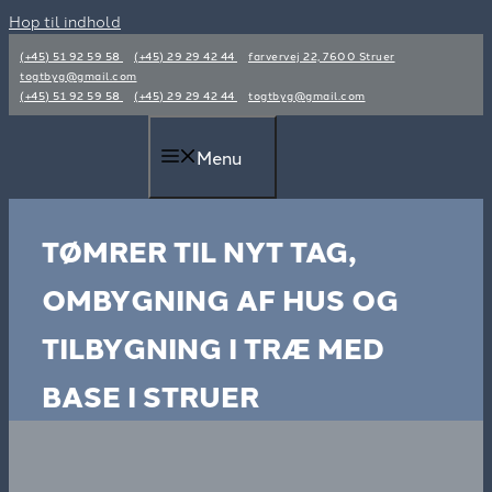
Hop til indhold
(+45) 51 92 59 58
(+45) 29 29 42 44
farvervej 22, 7600 Struer
togtbyg@gmail.com
(+45) 51 92 59 58
(+45) 29 29 42 44
togtbyg@gmail.com
Menu
TØMRER TIL NYT TAG,
OMBYGNING AF HUS OG
TILBYGNING I TRÆ MED
BASE I STRUER