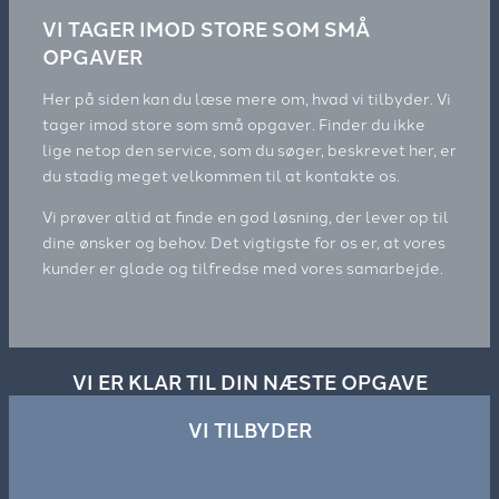
VI TAGER IMOD STORE SOM SMÅ
OPGAVER
Her på siden kan du læse mere om, hvad vi tilbyder. Vi
tager imod store som små opgaver. Finder du ikke
lige netop den service, som du søger, beskrevet her, er
du stadig meget velkommen til at kontakte os.
Vi prøver altid at finde en god løsning, der lever op til
dine ønsker og behov. Det vigtigste for os er, at vores
kunder er glade og tilfredse med vores samarbejde.
VI ER KLAR TIL DIN NÆSTE OPGAVE
VI TILBYDER